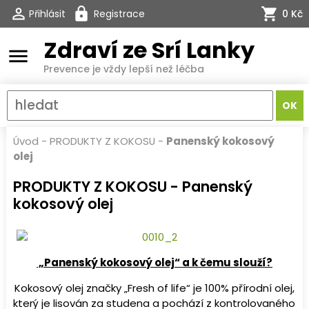
Přihlásit
Registrace
0 Kč
Zdraví ze Srí Lanky
menu
Prevence je vždy lepší než léčba
Úvod
-
PRODUKTY Z KOKOSU
-
Panenský kokosový
olej
PRODUKTY Z KOKOSU - Panenský
kokosový olej
„Panenský kokosový olej“ a k čemu slouží?
Kokosový olej značky „Fresh of life“ je 100% přírodní olej,
který je lisován za studena a pochází z kontrolovaného