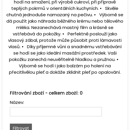
hodí na smažení, při výrobě cukroví, při přípravě
teplých pokrmů v orientálních kuchyních. • Skvěle
chutná jednoduše namazaný na pečivu. • Výborně se
dá použít jako náhrada běžného krému nebo tělového
mléka. Nezanechává mastný film a krásně se
vstřebává do pokožky. • Perfektně poslouží jako
vlasový zábal, protože může působit proti lámavosti
vlasů. • Díky příjemné vůni a snadnému vstřebávání
se hodí se jako ideální masážní prostředek. Vaši
pokožku zanechá neuvěřitelně hladkou a pružnou. •
Výborně se hodí i jako balzám po holení na
přecitlivělou pleť a dokáže zklidnit pleť po opalování.
Filtrování zboží - celkem zboží: 0
Název: