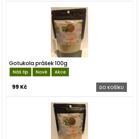
Gotukola prášek 100g
Náš tip
Nové
Akce
99 Kč
DO KOŠÍKU