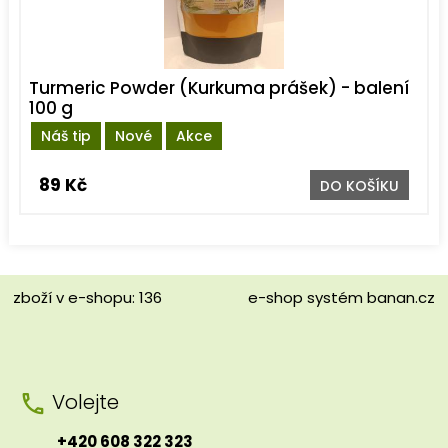
Turmeric Powder (Kurkuma prášek) - balení
100 g
Náš tip
Nové
Akce
89 Kč
DO KOŠÍKU
zboží v e-shopu: 136
e-shop
systém
banan.cz
Volejte
+420 608 322 323