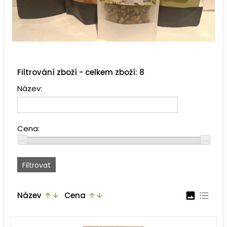
Filtrování zboží - celkem zboží: 8
Název:
Cena:
Název
Cena
image
format_list_bulleted
arrow_upward
arrow_downward
arrow_upward
arrow_downward