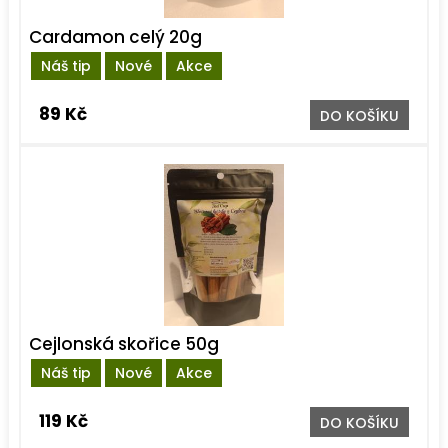
Cardamon celý 20g
Náš tip
Nové
Akce
89 Kč
DO KOŠÍKU
Cejlonská skořice 50g
Náš tip
Nové
Akce
119 Kč
DO KOŠÍKU