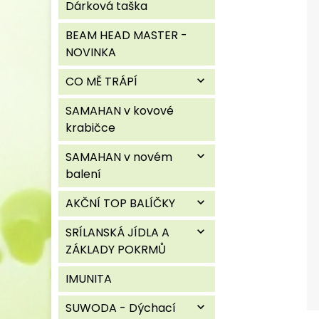
Dárková taška
BEAM HEAD MASTER -
NOVINKA
CO MĚ TRÁPÍ
expand_more
SAMAHAN v kovové
krabičce
SAMAHAN v novém
expand_more
balení
AKČNÍ TOP BALÍČKY
expand_more
SRÍLANSKÁ JÍDLA A
expand_more
ZÁKLADY POKRMŮ
IMUNITA
SUWODA - Dýchací
expand_more