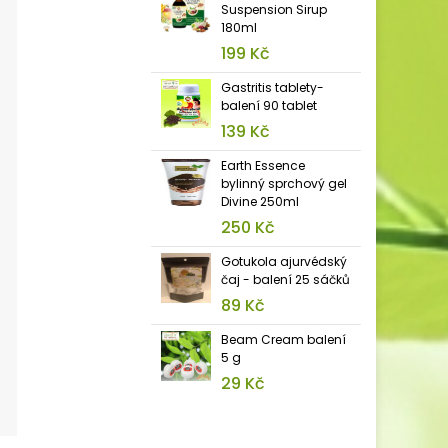
Suspension Sirup
180ml
199 Kč
Gastritis tablety-
balení 90 tablet
139 Kč
Earth Essence
bylinný sprchový gel
Divine 250ml
250 Kč
Gotukola ajurvédský
čaj - balení 25 sáčků
89 Kč
Beam Cream balení
5 g
29 Kč