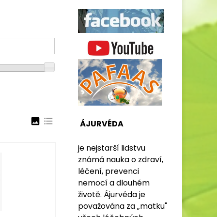
image
format_list_bulleted
ÁJURVÉDA
je nejstarší lidstvu
známá nauka o zdraví,
léčení, prevenci
nemocí a dlouhém
životě. Ájurvéda je
považována za „matku"