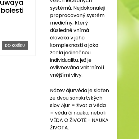
všech léčebných
Suwaya
systémů. Nejdokonaleji
 bolesti
propracovaný systém
medicíny, který
důsledně vnímá
člověka v jeho
komplexnosti a jako
DO KOŠÍKU
zcela jedinečnou
individualitu, jež je
ovlivňována vnitřními i
vnějšími vlivy.
Název ájurvéda je složen
ze dvou sanskrtských
slov Ájur = život a Véda
= věda či nauka, neboli
VĚDA O ŽIVOTĚ - NAUKA
ŽIVOTA.