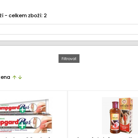
ží - celkem zboží: 2
ena
arrow_upward
arrow_downward