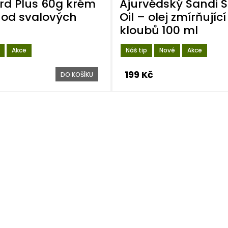
d Plus 60g krém
Ajurvédský Sandi 
 od svalových
Oil – olej zmírňující
kloubů 100 ml
Akce
Náš tip
Nové
Akce
199 Kč
DO KOŠÍKU