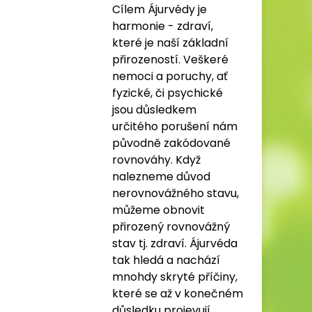
Cílem Ájurvédy je
harmonie - zdraví,
které je naší základní
přirozeností. Veškeré
nemoci a poruchy, ať
fyzické, či psychické
jsou důsledkem
určitého porušení nám
původně zakódované
rovnováhy. Když
nalezneme důvod
nerovnovážného stavu,
můžeme obnovit
přirozený rovnovážný
stav tj. zdraví. Ájurvéda
tak hledá a nachází
mnohdy skryté příčiny,
které se až v konečném
důsledku projevují