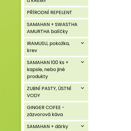
a KRÉMY
PŘÍRODNÍ REPELENT
SAMAHAN + SWASTHA
AMURTHA balíčky
IRAMUSU, pokožka,
expand_more
krev
SAMAHAN 100 ks +
expand_more
kapsle, nebo jiné
produkty
ZUBNÍ PASTY, ÚSTNÍ
expand_more
VODY
GINGER COFEE -
zázvorová káva
SAMAHAN + dárky
expand_more