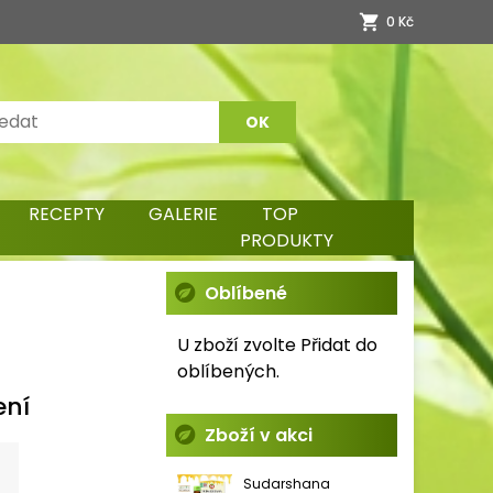
0 Kč
RECEPTY
GALERIE
TOP
PRODUKTY
Oblíbené
U zboží zvolte Přidat do
oblíbených.
ení
Zboží v akci
Sudarshana