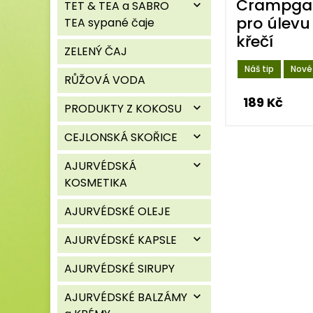
Crampgar
TET & TEA a SABRO
expand_more
pro úlevu
TEA sypané čaje
křečí
ZELENÝ ČAJ
Náš tip
Nové
RŮŽOVÁ VODA
189 Kč
PRODUKTY Z KOKOSU
expand_more
CEJLONSKÁ SKOŘICE
expand_more
AJURVÉDSKÁ
expand_more
KOSMETIKA
AJURVÉDSKÉ OLEJE
AJURVÉDSKÉ KAPSLE
expand_more
AJURVÉDSKÉ SIRUPY
AJURVÉDSKÉ BALZÁMY
expand_more