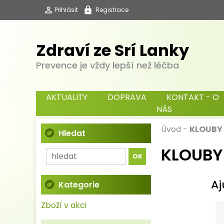
Přihlásit
Registrace
Zdraví ze Srí Lanky
Prevence je vždy lepší než léčba
AKTUALITY
DOPRAVA
KONTAKT - O
NÁS
Úvod
-
KLOUBY 
Hledat
KLOUBY
Aj
Kategorie
Zboží v akci