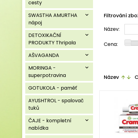
cesty
SWASTHA AMURTHA
expand_more
Filtrování zbo
nápoj
Název:
DETOXIKAČNÍ
expand_more
PRODUKTY Thripala
Cena:
AŠVAGANDA
expand_more
MORINGA -
expand_more
superpotravina
Název
C
arrow_upward
arrow_downward
GOTUKOLA - paměť
AYUSHTROL - spalovač
tuků
ČAJE - kompletní
expand_more
nabídka