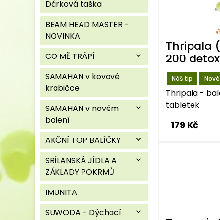
Dárková taška
BEAM HEAD MASTER -
NOVINKA
Thripala 
CO MĚ TRÁPÍ
expand_more
200 detox
SAMAHAN v kovové
Náš tip
Nové
krabičce
Thripala - ba
tabletek
SAMAHAN v novém
expand_more
balení
179 Kč
AKČNÍ TOP BALÍČKY
expand_more
SRÍLANSKÁ JÍDLA A
expand_more
ZÁKLADY POKRMŮ
IMUNITA
SUWODA - Dýchací
expand_more