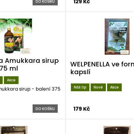
129 Kč
DO KOŠÍKU
a Amukkara sirup
WELPENELLA ve for
375 ml
kapslí
Akce
Náš tip
Nové
Akce
kkara sirup - balení 375
179 Kč
DO KOŠÍKU