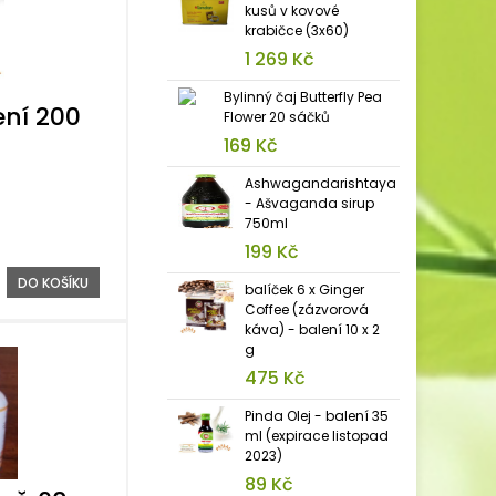
kusů v kovové
krabičce (3x60)
1 269 Kč
Bylinný čaj Butterfly Pea
ení 200
Flower 20 sáčků
169 Kč
Ashwagandarishtaya
- Ašvaganda sirup
750ml
199 Kč
DO KOŠÍKU
balíček 6 x Ginger
Coffee (zázvorová
káva) - balení 10 x 2
g
475 Kč
Pinda Olej - balení 35
ml (expirace listopad
2023)
89 Kč