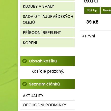
extra
KLOUBY A SVALY
Náš tip
Nové
SADA 6 TI AJURVÉDSKÝCH
39 Kč
OLEJŮ
PŘÍRODNÍ REPELENT
« První
KOŘENÍ
Obsah košíku
Košík je prázdný.
Seznam článků
AKTUALITY
OBCHODNÍ PODMÍNKY