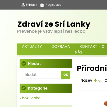
Přihlásit
Registrace
Zdraví ze Srí Lanky
Prevence je vždy lepší než léčba
AKTUALITY
DOPRAVA
KONTAKT - O
NÁS
Hledat
Přírodn
Název
C
arrow_upward
arrow_downward
Kategorie
Zboží v akci