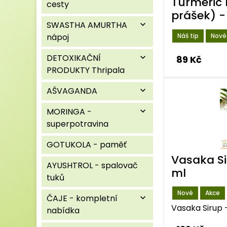
Turmeric
cesty
prášek) -
SWASTHA AMURTHA
expand_more
Náš tip
Nové
nápoj
DETOXIKAČNÍ
expand_more
89 Kč
PRODUKTY Thripala
AŠVAGANDA
expand_more
MORINGA -
expand_more
superpotravina
GOTUKOLA - paměť
Vasaka Si
AYUSHTROL - spalovač
ml
tuků
Nové
Akce
ČAJE - kompletní
expand_more
Vasaka Sirup 
nabídka