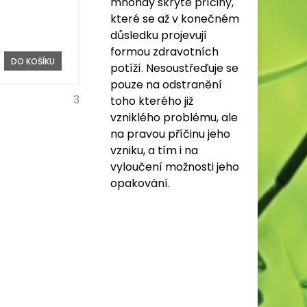
mnohdy skryté příčiny,
které se až v konečném
důsledku projevují
formou zdravotních
DO KOŠÍKU
potíží. Nesoustřeďuje se
pouze na odstranění
3
toho kterého již
vzniklého problému, ale
na pravou příčinu jeho
vzniku, a tím i na
vyloučení možnosti jeho
opakování.