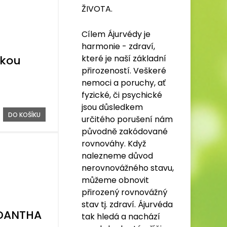
ŽIVOTA.
Cílem Ájurvédy je
harmonie - zdraví,
které je naší základní
nkou
přirozeností. Veškeré
nemoci a poruchy, ať
fyzické, či psychické
jsou důsledkem
DO KOŠÍKU
určitého porušení nám
původně zakódované
rovnováhy. Když
nalezneme důvod
nerovnovážného stavu,
můžeme obnovit
přirozený rovnovážný
stav tj. zdraví. Ájurvéda
UDANTHA
tak hledá a nachází