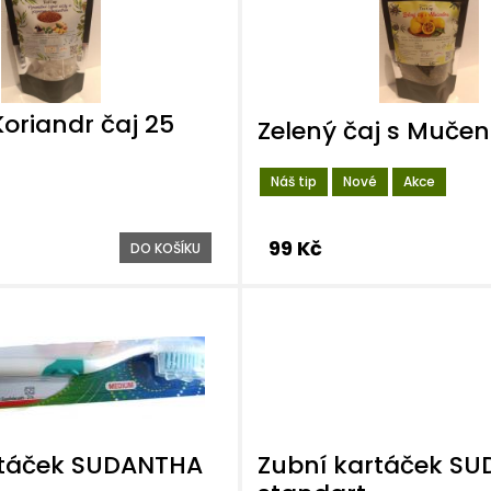
Koriandr čaj 25
Zelený čaj s Muče
Náš tip
Nové
Akce
99 Kč
DO KOŠÍKU
rtáček SUDANTHA
Zubní kartáček S