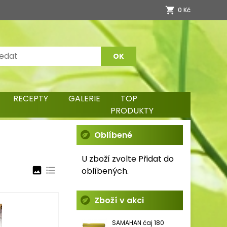
0 Kč
RECEPTY
GALERIE
TOP
PRODUKTY
Oblíbené
U zboží zvolte Přidat do
image
format_list_bulleted
oblíbených.
Zboží v akci
SAMAHAN čaj 180