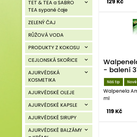
129 Kč
TET & TEA a SABRO
expand_more
TEA sypané čaje
ZELENÝ ČAJ
RŮŽOVÁ VODA
PRODUKTY Z KOKOSU
expand_more
CEJLONSKÁ SKOŘICE
expand_more
Walpenel
- balení 
AJURVÉDSKÁ
expand_more
KOSMETIKA
Náš tip
Nové
Walpenela Amu
AJURVÉDSKÉ OLEJE
ml
AJURVÉDSKÉ KAPSLE
expand_more
119 Kč
AJURVÉDSKÉ SIRUPY
AJURVÉDSKÉ BALZÁMY
expand_more