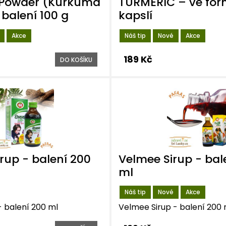
 Powder (Kurkuma
TURMERIC – ve for
 balení 100 g
kapslí
Akce
Náš tip
Nové
Akce
189 Kč
DO KOŠÍKU
rup - balení 200
Velmee Sirup - bal
ml
Náš tip
Nové
Akce
- balení 200 ml
Velmee Sirup - balení 200 