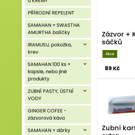
a KRÉMY
PŘÍRODNÍ REPELENT
SAMAHAN + SWASTHA
AMURTHA balíčky
Zázvor + 
sáčků
IRAMUSU, pokožka,
expand_more
krev
Akce
SAMAHAN 100 ks +
expand_more
89 Kč
kapsle, nebo jiné
produkty
ZUBNÍ PASTY, ÚSTNÍ
expand_more
VODY
GINGER COFEE -
zázvorová káva
Zubní ka
SAMAHAN + dárky
expand_more