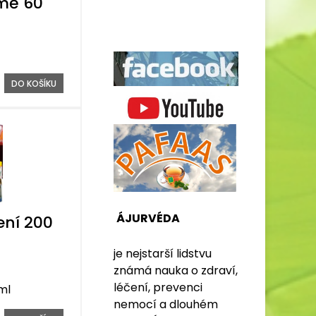
mě 60
DO KOŠÍKU
ÁJURVÉDA
ení 200
je nejstarší lidstvu
známá nauka o zdraví,
léčení, prevenci
ml
nemocí a dlouhém