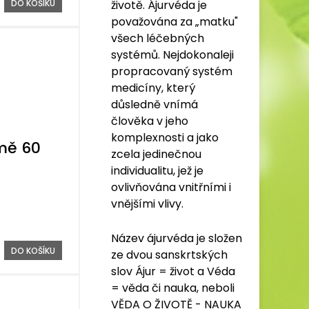
životě. Ájurvéda je
DO KOŠÍKU
považována za „matku"
všech léčebných
systémů. Nejdokonaleji
propracovaný systém
medicíny, který
důsledně vnímá
člověka v jeho
komplexnosti a jako
mě 60
zcela jedinečnou
individualitu, jež je
ovlivňována vnitřními i
vnějšími vlivy.
Název ájurvéda je složen
DO KOŠÍKU
ze dvou sanskrtských
slov Ájur = život a Véda
= věda či nauka, neboli
VĚDA O ŽIVOTĚ - NAUKA