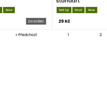
standart
Akce
Náš tip
Nové
Akce
29 Kč
DO KOŠÍKU
« Předchozí
1
2