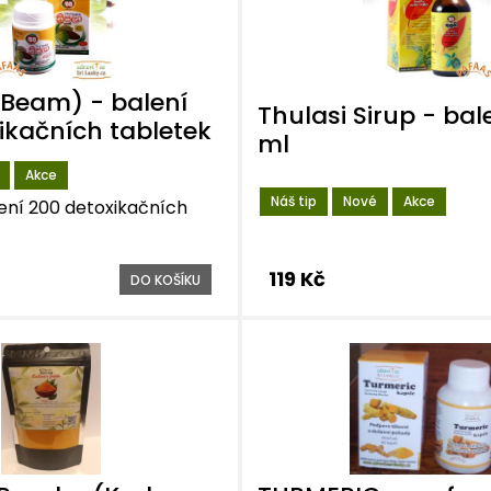
(Beam) - balení
Thulasi Sirup - bal
ikačních tabletek
ml
Akce
Náš tip
Nové
Akce
lení 200 detoxikačních
119 Kč
DO KOŠÍKU