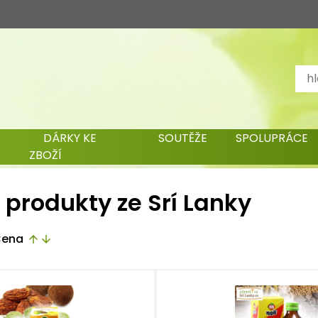
DÁRKY KE
SOUTĚŽE
SPOLUPRÁCE
ZBOŽÍ
í produkty ze Srí Lanky
ena
arrow_upward
arrow_downward