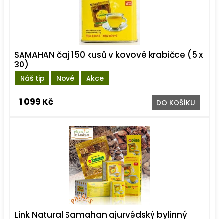
SAMAHAN čaj 150 kusů v kovové krabičce (5 x
30)
Náš tip
Nové
Akce
1 099 Kč
DO KOŠÍKU
Link Natural Samahan ajurvédský bylinný