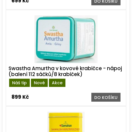
699 Kč
DO KOŠÍKU
Swastha Amurtha v kovové krabičce - nápoj
(balení 112 sáčků/8 krabiček)
Náš tip
Nové
Akce
899 Kč
DO KOŠÍKU