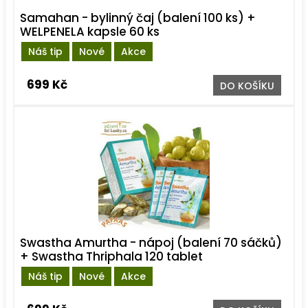
Samahan - bylinný čaj (balení 100 ks) +
WELPENELA kapsle 60 ks
Náš tip
Nové
Akce
699 Kč
DO KOŠÍKU
Swastha Amurtha - nápoj (balení 70 sáčků)
+ Swastha Thriphala 120 tablet
Náš tip
Nové
Akce