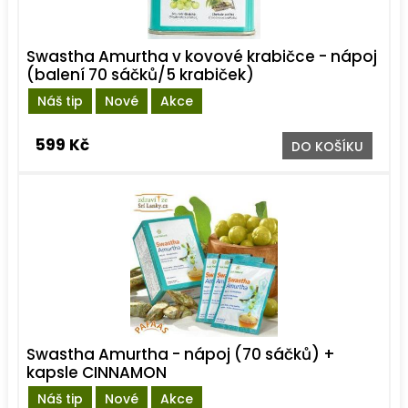
Swastha Amurtha v kovové krabičce - nápoj
(balení 70 sáčků/5 krabiček)
Náš tip
Nové
Akce
599 Kč
DO KOŠÍKU
Swastha Amurtha - nápoj (70 sáčků) +
kapsle CINNAMON
Náš tip
Nové
Akce