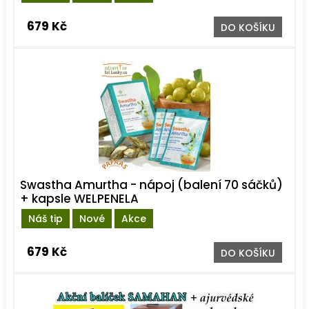
679 Kč
DO KOŠÍKU
Swastha Amurtha - nápoj (balení 70 sáčků)
+ kapsle WELPENELA
Náš tip
Nové
Akce
679 Kč
DO KOŠÍKU