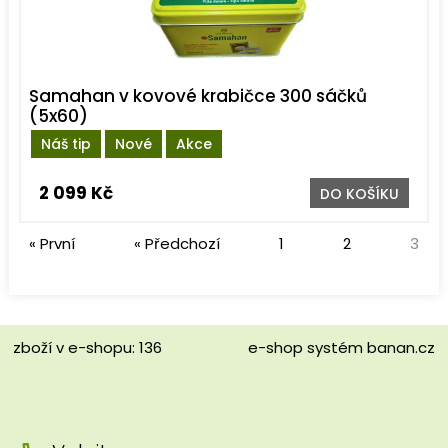
Samahan v kovové krabičce 300 sáčků
(5x60)
Náš tip
Nové
Akce
2 099 Kč
DO KOŠÍKU
« První
« Předchozí
1
2
3
zboží v e-shopu: 136
e-shop
systém
banan.cz