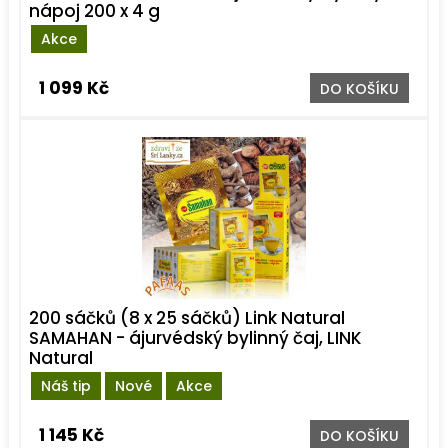
nápoj 200 x 4 g
Akce
1 099 Kč
DO KOŠÍKU
200 sáčků (8 x 25 sáčků) Link Natural
SAMAHAN - ájurvédský bylinný čaj, LINK
Natural
Náš tip
Nové
Akce
1 145 Kč
DO KOŠÍKU