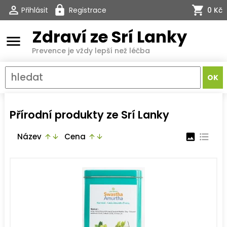
Přihlásit
Registrace
0 Kč
Zdraví ze Srí Lanky
menu
Prevence je vždy lepší než léčba
Přírodní produkty ze Srí Lanky
Název
Cena
image
format_list_bulleted
arrow_upward
arrow_downward
arrow_upward
arrow_downward