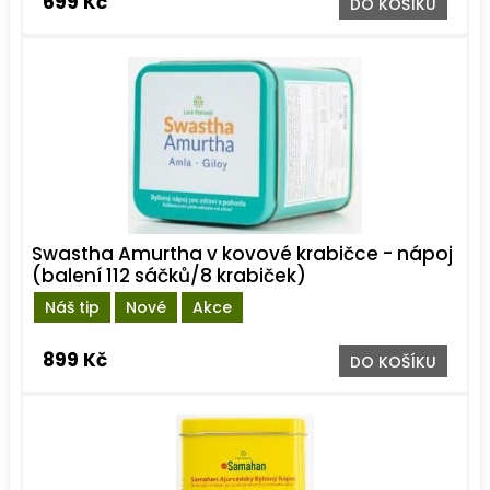
699 Kč
DO KOŠÍKU
Swastha Amurtha v kovové krabičce - nápoj
(balení 112 sáčků/8 krabiček)
Náš tip
Nové
Akce
899 Kč
DO KOŠÍKU