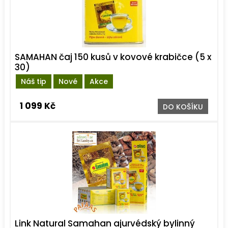
SAMAHAN čaj 150 kusů v kovové krabičce (5 x
30)
Náš tip
Nové
Akce
1 099 Kč
DO KOŠÍKU
Link Natural Samahan ajurvédský bylinný