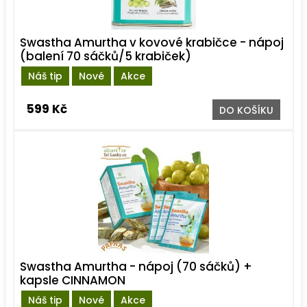
Swastha Amurtha v kovové krabičce - nápoj
(balení 70 sáčků/5 krabiček)
Náš tip
Nové
Akce
599 Kč
DO KOŠÍKU
Swastha Amurtha - nápoj (70 sáčků) +
kapsle CINNAMON
Náš tip
Nové
Akce