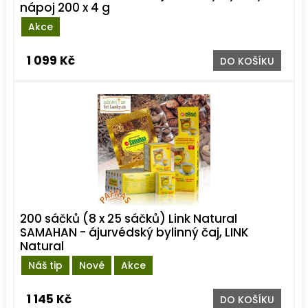
nápoj 200 x 4 g
Akce
1 099 Kč
DO KOŠÍKU
200 sáčků (8 x 25 sáčků) Link Natural
SAMAHAN - ájurvédský bylinný čaj, LINK
Natural
Náš tip
Nové
Akce
1 145 Kč
DO KOŠÍKU