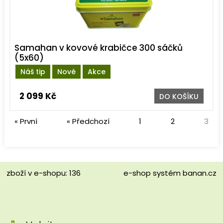
Samahan v kovové krabičce 300 sáčků
(5x60)
Náš tip
Nové
Akce
2 099 Kč
DO KOŠÍKU
« První
« Předchozí
1
2
3
zboží v e-shopu: 136
e-shop
systém
banan.cz