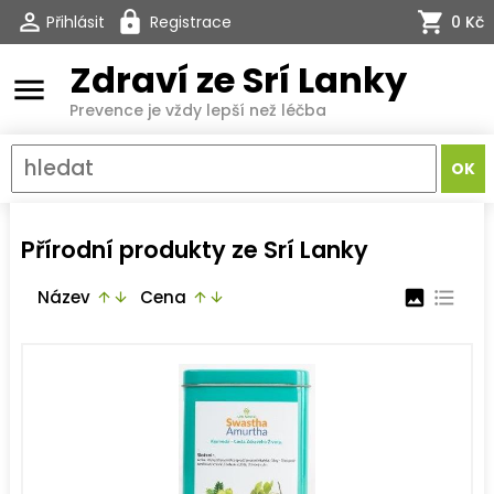
Přihlásit
Registrace
0 Kč
Zdraví ze Srí Lanky
menu
Prevence je vždy lepší než léčba
Přírodní produkty ze Srí Lanky
Název
Cena
image
format_list_bulleted
arrow_upward
arrow_downward
arrow_upward
arrow_downward