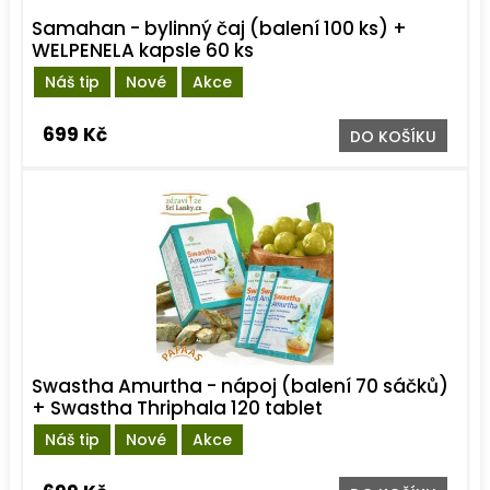
Samahan - bylinný čaj (balení 100 ks) +
WELPENELA kapsle 60 ks
Náš tip
Nové
Akce
699 Kč
DO KOŠÍKU
Swastha Amurtha - nápoj (balení 70 sáčků)
+ Swastha Thriphala 120 tablet
Náš tip
Nové
Akce