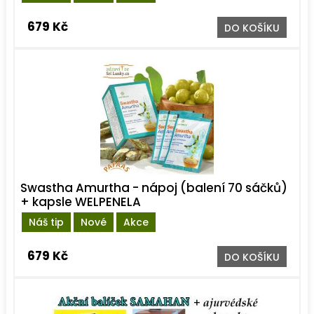
679 Kč
DO KOŠÍKU
Swastha Amurtha - nápoj (balení 70 sáčků)
+ kapsle WELPENELA
Náš tip
Nové
Akce
679 Kč
DO KOŠÍKU